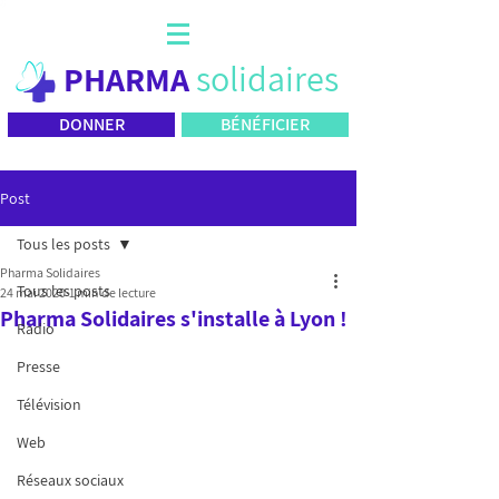
solidaires
PHARMA
DONNER
BÉNÉFICIER
Post
Tous les posts
Pharma Solidaires
Tous les posts
24 mai 2020
1 min de lecture
Pharma Solidaires s'installe à Lyon !
Radio
Presse
Télévision
Web
Réseaux sociaux